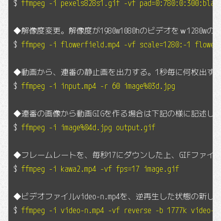
$
ffmpeg -i pexels828s1.gif -vf pad=0:780:0:300:blac
◆解像度変更。解像度が1980w1080hのビデオをｗ1280
$
ffmpeg -i flowerfield.mp4 -vf scale=1280:-1 flower
◆動画から、連番の静止画を出力する。1秒毎に何枚出す
$
ffmpeg -i input.mp4 -r 60 image%03d.jpg
◆連番の画像から動画GIGを作る場合は下記の様に記述し
$
ffmpeg -i image%04d.jpg output.gif
◆フレームレートを、毎秒17にダウンした上、GIFファイ
$
ffmpeg -i kawa2.mp4 -vf fps=17 image.gif
◆ビデオファイルvideo-n.mp4を、逆再生した状態の新し
$
ffmpeg -i video-n.mp4 -vf reverse -b 1777k video-r