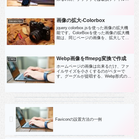
でる対処方法です。
画像の拡大-Colorbox
Javascript
jquery.colorbox.jsを使った画像の拡大機
能です。ColorBoxを使った画像の拡大機
能は、同じページの画像を、拡大して、
次々と変える機能がありますが、ここで
は単独の画像の拡大機能を記録しまし
た。サンプル下図はColorbox...
Webp画像をffmepg変換で作成
CMS
ホームページの画像は出来るだけ、ファ
イルサイズを小さくするのがベターで
す。グーグルが提唱する、Webp形式の画
像ファイルの作成は、用意したJpgファイ
ルを、１）グーグル？が提供するサイト
にアップロードし、サイト内の画像変換
機能を使って、サイ...
Faviconの設置方法の一例