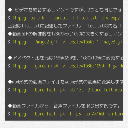
◆ ビデオを結合するコマンドですが、2つとも同じフォ
$
ffmpeg -safe 0 -f concat -i files.txt -c:v copy -c
上記はfile.txtに記述したファイル files.txtの内容 fi
◆動画GIFの解像度を1280から,1650に大きくするコマン
$
ffmpeg -i image2.gif -vf scale=1650:-1 image3.gif
◆アスペクト比を元は1680×950を、1680×1050に変更
$
ffmpeg -i garden.mp4 -vf scale=1680:1050:-1 garden
◆mp4形式の動画ファイルをwebm形式の動画に変換します
$
ffmpeg -i bard-full.mp4 -strict -2 bard-full.webm
◆動画ファイルから、音声ファイルを取り出す例です。
$ 
ffmpeg -i bard-full.mp4 -f mp3 -ab 44100 -vn bard-