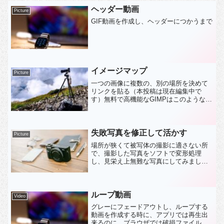
ヘッダー動画
Picture
GIF動画を作成し、ヘッダーにつかうまで
イメージマップ
Picture
一つの画像に複数の、別の場所を決めて
リンクを貼る（本投稿は現在編集中で
す）無料で高機能なGIMPはこのような場
合に威力を発揮します。本サイトでは
GIMPによるイメージマップで、一つの画
像に複数の領域にリンクを作成する、操
作方法を説明していま...
失敗写真を修正して活かす
Picture
場所が狭くて被写体の撮影に適さない所
で、撮影した写真をソフトで変形処理
し、見栄え上無難な写真にしてみました
狭い場所で撮影した元画像（ソフト化し
ています）元の画像は撮影場所の制約か
ら距離が取れなく、且つ水平が取れなく
て不自然な状態です。これを...
ループ動画
Video
グレーにフェードアウトし、ループする
動画を作成する時に、アプリでは再生出
来るのに、ブラウザでは破損ファイルを