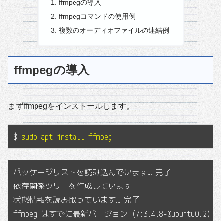
ffmpegの導入
ffmpegコマンドの使用例
複数のオーディオファイルの連結例
ffmpegの導入
まずffmpegをインストールします。
$
sudo apt install ffmpeg
パッケージリストを読み込んでいます… 完了

依存関係ツリーを作成しています

状態情報を読み取っています… 完了

ffmpeg はすでに最新バージョン (7:3.4.8-0ubuntu0.2) 