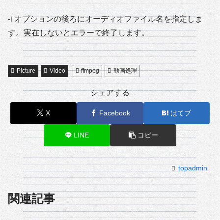
-i オプションの後ろにオーディオファイル名を指定しま
す。実在しないとエラーで終了します。
Picture
Video
ffmpeg
動画処理
シェアする
X
Facebook
はてブ
LINE
コピー
topadmin
関連記事