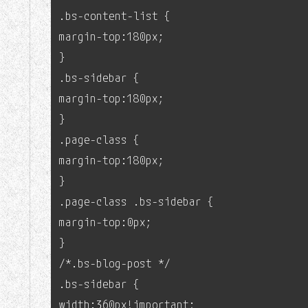
.bs-content-list {
margin-top:180px;
}
.bs-sidebar {
margin-top:180px;
}
.page-class {
margin-top:180px;
}
.page-class .bs-sidebar {
margin-top:0px;
}
/*.bs-blog-post */
.bs-sidebar {
width:360px!important;