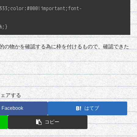
333;color:#000!important;font-
%;}
スが目的の物かを確認する為に枠を付けるもので、確認できた
シェアする
Facebook
はてブ
コピー