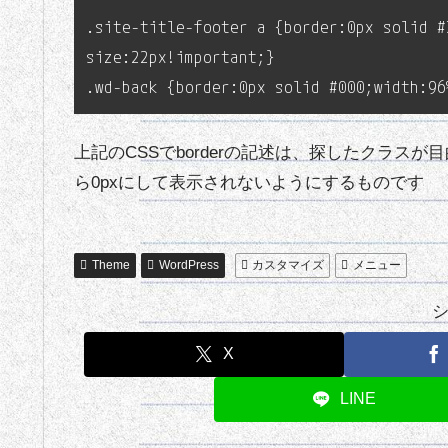
.site-title-footer a {border:0px solid #
size:22px!important;}
.wd-back {border:0px solid #000;width:96
上記のCSSでborderの記述は、探したクラ
ら0pxにして表示されないようにするものです
Theme
WordPress
カスタマイズ
メニュー
X
LINE