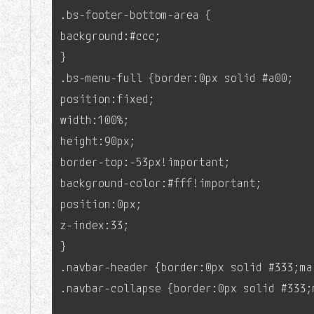
.bs-footer-bottom-area {
background:#ccc;
}
.bs-menu-full {border:0px solid #a00;
position:fixed;
width:100%;
height:90px;
border-top:-53px!important;
background-color:#fff!important;
position:0px;
z-index:33;
}
.navbar-header {border:0px solid #333;ma
.navbar-collapse {border:0px solid #333;