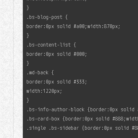
}
.bs-blog-post {
border:0px solid #a00;width:870px;
}
.bs-content-list {
border:0px solid #000;
}
.wd-back {
border:0px solid #333;
width:1220px;
}
.bs-info-author-block {border:0px solid 
.bs-card-box {border:0px solid #888;widt
.single .bs-sidebar {border:0px solid #8