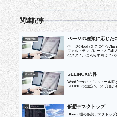
関連記事
ページの種類に応じたC
WordPress
ページのbodyタグに有るCl
フォルトテンプレートとFull 
のスタイルに依らず同じCSSの
SELINUXの件
WordPress
WordPressのインストール
SELINUXの設定では不具
仮想デスクトップ
OS
Ubuntu機の仮想デスクトップにCe