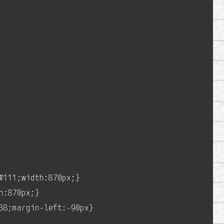
#111;width:870px;}
h:870px;}
88;margin-left:-90px}