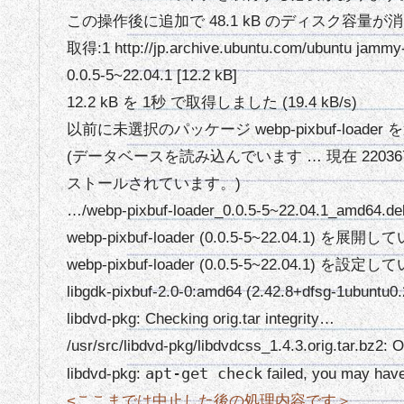
この操作後に追加で 48.1 kB のディスク容量
取得:1 http://jp.archive.ubuntu.com/ubuntu jammy
0.0.5-5~22.04.1 [12.2 kB]
12.2 kB を 1秒 で取得しました (19.4 kB/s)
以前に未選択のパッケージ webp-pixbuf-loade
(データベースを読み込んでいます … 現在 220
ストールされています。)
…/webp-pixbuf-loader_0.0.5-5~22.04.1
webp-pixbuf-loader (0.0.5-5~22.04.1) を展
webp-pixbuf-loader (0.0.5-5~22.04.1) を設定
libgdk-pixbuf-2.0-0:amd64 (2.42.8+dfsg-
libdvd-pkg: Checking orig.tar integrity…
/usr/src/libdvd-pkg/libdvdcss_1.4.3.orig.tar.bz2: 
apt-get check
libdvd-pkg:
failed, you may hav
<ここまでは中止した後の処理内容です＞