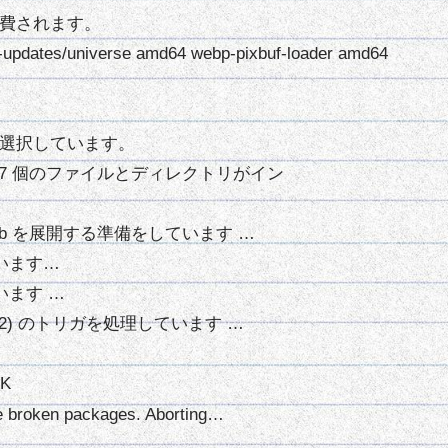
が消費されます。
-updates/universe amd64 webp-pixbuf-loader amd64
r を選択しています。
367 個のファイルとディレクトリがイン
_amd64.deb を展開する準備をしています …
開しています…
しています …
1ubuntu0.2) のトリガを処理しています …
OK
e broken packages. Aborting…