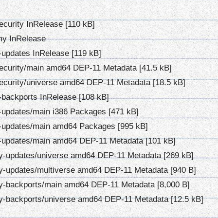
curity InRelease [110 kB]
my InRelease
-updates InRelease [119 kB]
ecurity/main amd64 DEP-11 Metadata [41.5 kB]
ecurity/universe amd64 DEP-11 Metadata [18.5 kB]
-backports InRelease [108 kB]
-updates/main i386 Packages [471 kB]
y-updates/main amd64 Packages [995 kB]
y-updates/main amd64 DEP-11 Metadata [101 kB]
y-updates/universe amd64 DEP-11 Metadata [269 kB]
y-updates/multiverse amd64 DEP-11 Metadata [940 B]
y-backports/main amd64 DEP-11 Metadata [8,000 B]
y-backports/universe amd64 DEP-11 Metadata [12.5 kB]