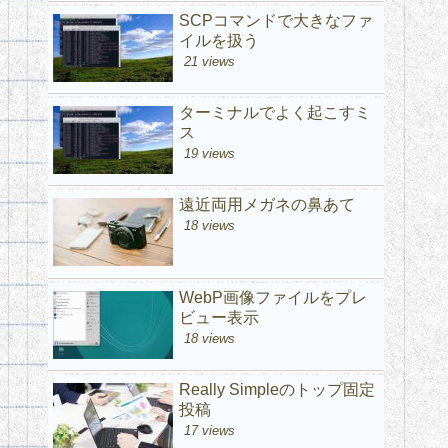
SCPコマンドで大きなファ
イルを扱う
21 views
ターミナルでよく起こすミ
ス
19 views
遠近両用メガネの鼻あて
18 views
WebP画像ファイルをプレ
ビュー表示
18 views
Really Simpleのトップ固定
投稿
17 views