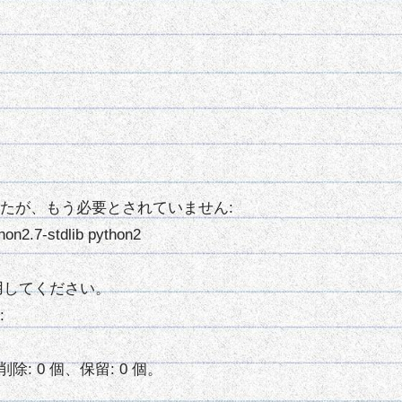
たが、もう必要とされていません:
thon2.7-stdlib python2
 を利用してください。
:
除: 0 個、保留: 0 個。
。