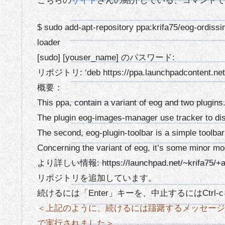
こちらの
サイト
さんの紹介している、コマンドで
$ sudo add-apt-repository ppa:krifa75/eog-ordissi
loader
[sudo] [youser_name] のパスワード:
リポジトリ: ‘deb https://ppa.launchpadcontent.net/
概要：
This ppa, contain a variant of eog and two plugins
The plugin eog-images-manager use tracker to dis
The second, eog-plugin-toolbar is a simple toolbar 
Concerning the variant of eog, it’s some minor mod
より詳しい情報: https://launchpad.net/~krifa75/+ar
リポジトリを追加しています。
続けるには「Enter」キーを、中止するにはCtr
＜上記のように、続けるには躊躇するメッセージが
で実行されました＞